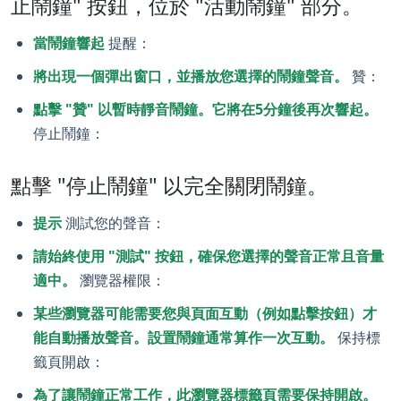
止鬧鐘" 按鈕，位於 "活動鬧鐘" 部分。
當鬧鐘響起
提醒：
將出現一個彈出窗口，並播放您選擇的鬧鐘聲音。
贊：
點擊 "贊" 以暫時靜音鬧鐘。它將在5分鐘後再次響起。
停止鬧鐘：
點擊 "停止鬧鐘" 以完全關閉鬧鐘。
提示
測試您的聲音：
請始終使用 "測試" 按鈕，確保您選擇的聲音正常且音量
適中。
瀏覽器權限：
某些瀏覽器可能需要您與頁面互動（例如點擊按鈕）才
能自動播放聲音。設置鬧鐘通常算作一次互動。
保持標
籤頁開啟：
為了讓鬧鐘正常工作，此瀏覽器標籤頁需要保持開啟。