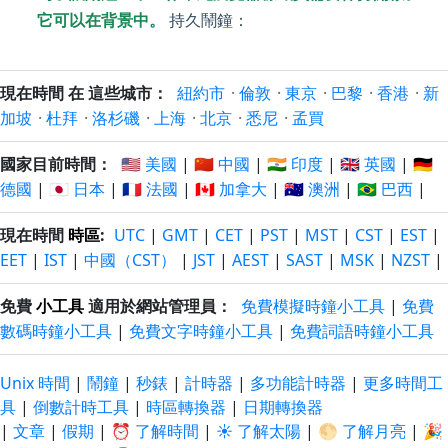
它可以在背景中。
持久鬧鐘：
現在時間 在 這些城市：
紐約市
·
倫敦
·
東京
·
巴黎
·
香港
·
新
加坡
·
杜拜
·
洛杉磯
·
上海
·
北京
·
悉尼
·
孟買
國家目前時間：
🇺🇸 美國
|
🇨🇳 中國
|
🇮🇳 印度
|
🇬🇧 英國
|
🇩🇪
德國
|
🇯🇵 日本
|
🇫🇷 法國
|
🇨🇦 加拿大
|
🇦🇺 澳洲
|
🇧🇷 巴西
|
現在時間
時區
:
UTC
|
GMT
|
CET
|
PST
|
MST
|
CST
|
EST
|
EET
|
IST
|
中國（CST）
|
JST
|
AEST
|
SAST
|
MSK
|
NZST
|
免費
小工具
適用於網站管理員：
免費模擬時鐘小工具
|
免費
數碼時鐘小工具
|
免費文字時鐘小工具
|
免費詞語時鐘小工具
Unix 時間
|
鬧鐘
|
秒錶
|
計時器
|
多功能計時器
|
更多時間工
具
|
倒數計時工具
|
時區轉換器
|
日期轉換器
|
文章
|
假期
|
⏰ 了解時間
|
☀️ 了解太陽
|
🌕 了解月亮
|
🎉