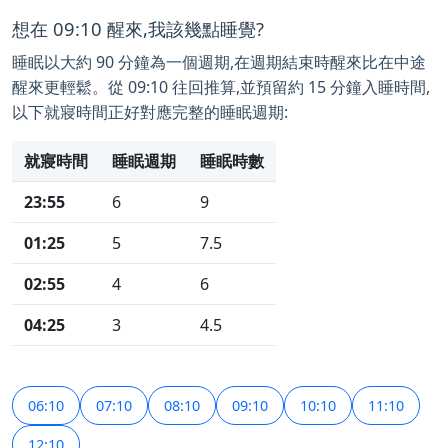
想在 09:10 醒來,我該幾點睡覺?
睡眠以大約 90 分鐘為一個週期,在週期結束時醒來比在中途
醒來更輕鬆。從 09:10 往回推算,並預留約 15 分鐘入睡時間,
以下就寢時間正好對應完整的睡眠週期:
就寢時間
睡眠週期
睡眠時數
23:55
6
9
01:25
5
7.5
02:55
4
6
04:25
3
4.5
06:10
07:10
08:10
09:10
10:10
11:10
12:10