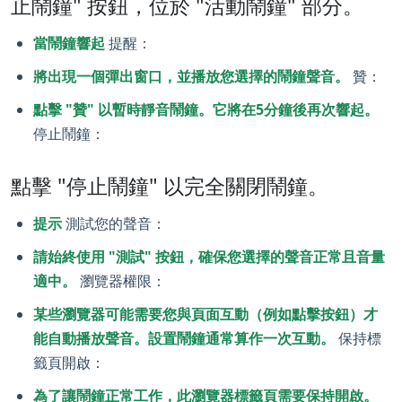
止鬧鐘" 按鈕，位於 "活動鬧鐘" 部分。
當鬧鐘響起
提醒：
將出現一個彈出窗口，並播放您選擇的鬧鐘聲音。
贊：
點擊 "贊" 以暫時靜音鬧鐘。它將在5分鐘後再次響起。
停止鬧鐘：
點擊 "停止鬧鐘" 以完全關閉鬧鐘。
提示
測試您的聲音：
請始終使用 "測試" 按鈕，確保您選擇的聲音正常且音量
適中。
瀏覽器權限：
某些瀏覽器可能需要您與頁面互動（例如點擊按鈕）才
能自動播放聲音。設置鬧鐘通常算作一次互動。
保持標
籤頁開啟：
為了讓鬧鐘正常工作，此瀏覽器標籤頁需要保持開啟。