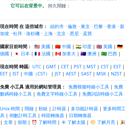
它可以在背景中。
持久鬧鐘：
現在時間 在 這些城市：
紐約市
·
倫敦
·
東京
·
巴黎
·
香港
·
新
加坡
·
杜拜
·
洛杉磯
·
上海
·
北京
·
悉尼
·
孟買
國家目前時間：
🇺🇸 美國
|
🇨🇳 中國
|
🇮🇳 印度
|
🇬🇧 英國
|
🇩🇪
德國
|
🇯🇵 日本
|
🇫🇷 法國
|
🇨🇦 加拿大
|
🇦🇺 澳洲
|
🇧🇷 巴西
|
現在時間
時區
:
UTC
|
GMT
|
CET
|
PST
|
MST
|
CST
|
EST
|
EET
|
IST
|
中國（CST）
|
JST
|
AEST
|
SAST
|
MSK
|
NZST
|
免費
小工具
適用於網站管理員：
免費模擬時鐘小工具
|
免費
數碼時鐘小工具
|
免費文字時鐘小工具
|
免費詞語時鐘小工具
Unix 時間
|
鬧鐘
|
秒錶
|
計時器
|
多功能計時器
|
更多時間工
具
|
倒數計時工具
|
時區轉換器
|
日期轉換器
|
文章
|
假期
|
⏰ 了解時間
|
☀️ 了解太陽
|
🌕 了解月亮
|
🎉