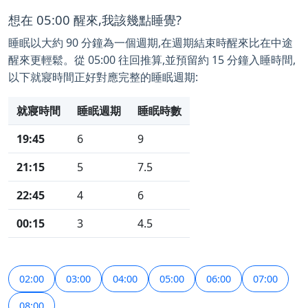
想在 05:00 醒來,我該幾點睡覺?
睡眠以大約 90 分鐘為一個週期,在週期結束時醒來比在中途
醒來更輕鬆。從 05:00 往回推算,並預留約 15 分鐘入睡時間,
以下就寢時間正好對應完整的睡眠週期:
就寢時間
睡眠週期
睡眠時數
19:45
6
9
21:15
5
7.5
22:45
4
6
00:15
3
4.5
02:00
03:00
04:00
05:00
06:00
07:00
08:00