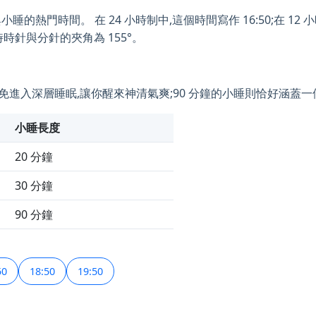
的熱門時間。 在 24 小時制中,這個時間寫作 16:50;在 12 小時制
時時針與分針的夾角為 155°。
小睡可避免進入深層睡眠,讓你醒來神清氣爽;90 分鐘的小睡則恰好涵蓋
小睡長度
20 分鐘
30 分鐘
90 分鐘
50
18:50
19:50