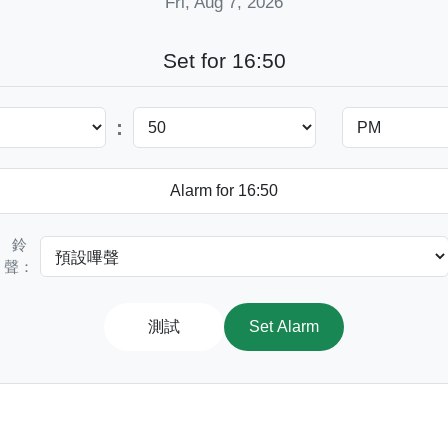
Fri, Aug 7, 2026
Set for 16:50
:
鈴
聲：
測試
Set Alarm