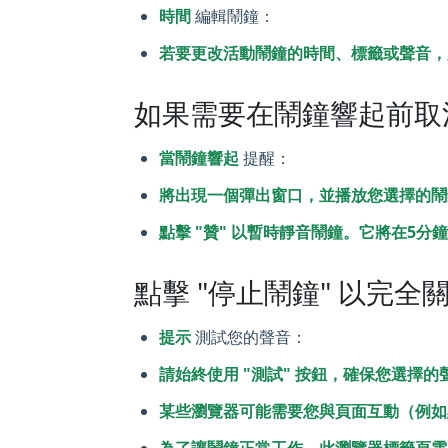
時間
編輯鬧鐘：
若要更改活動鬧鐘的時間、標籤或聲音，只
如果需要在鬧鐘響起前取消
當鬧鐘響起
提醒：
將出現一個彈出窗口，並播放您選擇的鬧
點擊 "贊" 以暫時靜音鬧鐘。它將在5分
點擊 "停止鬧鐘" 以完全
提示
測試您的聲音：
請始終使用 "測試" 按鈕，確保您選擇
某些瀏覽器可能需要您與頁面互動（例如