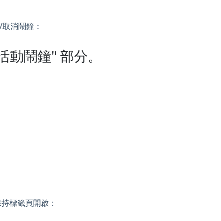
/取消鬧鐘：
活動鬧鐘" 部分。
持標籤頁開啟：