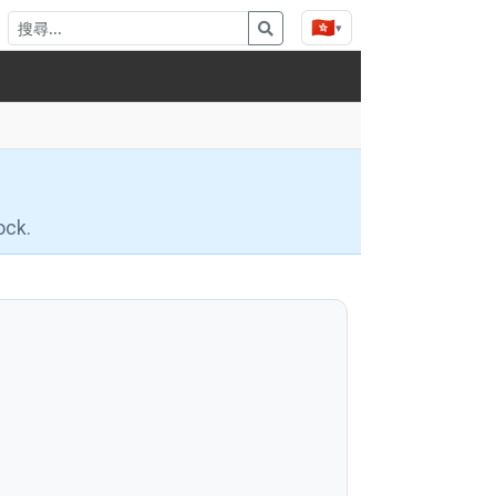
🇭🇰
▾
ock.