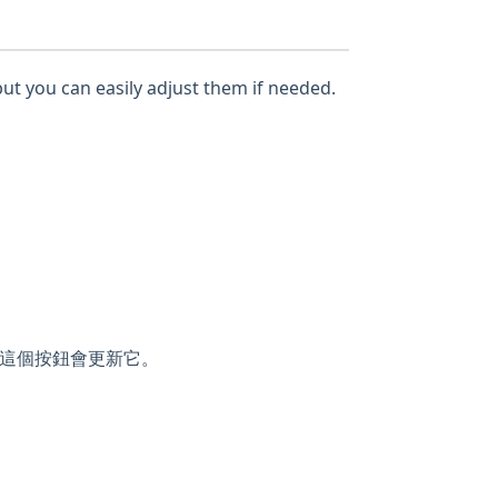
but you can easily adjust them if needed.
這個按鈕會更新它。