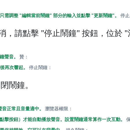
需調整 "編輯當前鬧鐘" 部分的輸入並點擊 "更新鬧鐘"。
停止
，請點擊 "停止鬧鐘" 按鈕，位於 "
鐘聲音。
贊：
鐘後再次響起。
停止鬧鐘：
關閉鬧鐘。
的聲音正常且音量適中。
瀏覽器權限：
點擊按鈕）才能自動播放聲音。設置鬧鐘通常算作一次互動。
保