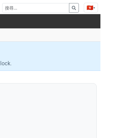
🇭🇰
▾
lock.