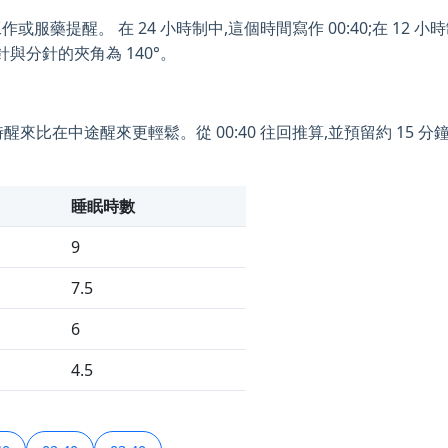
服藥提醒。 在 24 小時制中,這個時間寫作 00:40;在 12 小時制中
針與分針的夾角為 140°。
時醒來比在中途醒來更輕鬆。從 00:40 往回推算,並預留約 15
睡眠時數
9
7.5
6
4.5