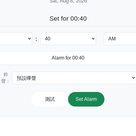
Sat, Aug 8, 2026
Set for 00:40
:
鈴
聲：
測試
Set Alarm