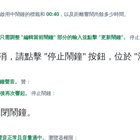
示啟用中鬧鐘的標籤和
00:40
，以及距離響鬧尚餘多少時間。
需調整 "編輯當前鬧鐘" 部分的輸入並點擊 "更新鬧鐘"。
停止
，請點擊 "停止鬧鐘" 按鈕，位於 "
鐘聲音。
贊：
鐘後再次響起。
停止鬧鐘：
關閉鬧鐘。
的聲音正常且音量適中。
瀏覽器權限：