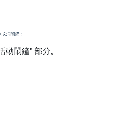
/取消鬧鐘：
活動鬧鐘" 部分。