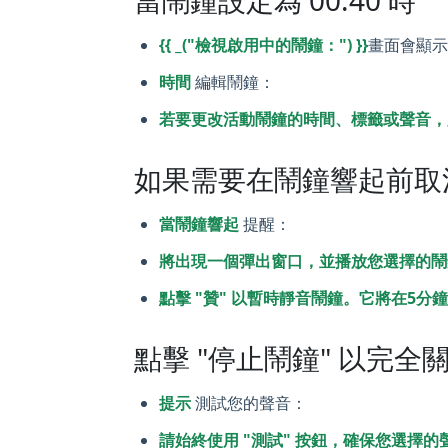
當鬧鐘設定為 00:40 時
{{ _("檢視啟用中的鬧鐘：") }}
畫面會顯
時間
編輯鬧鐘：
若要更改活動鬧鐘的時間、標籤或聲音，只
如果需要在鬧鐘響起前取消
當鬧鐘響起
提醒：
將出現一個彈出窗口，並播放您選擇的鬧
點擊 "贊" 以暫時靜音鬧鐘。它將在5分
點擊 "停止鬧鐘" 以完全
提示
測試您的聲音：
請始終使用 "測試" 按鈕，確保您選擇