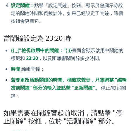
設定鬧鐘：
點擊「設定鬧鐘」按鈕。顯示屏會顯示你設
定的鬧鐘時間和倒數計時。如果已經設定了鬧鐘，這個
按鈕會更新它。
當鬧鐘設定為 23:20 時
{{ _("檢視啟用中的鬧鐘：") }}
畫面會顯示啟用中鬧鐘的
標籤和
23:20
，以及距離響鬧尚餘多少時間。
時間
編輯鬧鐘：
若要更改活動鬧鐘的時間、標籤或聲音，只需調整 "編輯
當前鬧鐘" 部分的輸入並點擊 "更新鬧鐘"。
停止/取消鬧
鐘：
如果需要在鬧鐘響起前取消，請點擊 "停
止鬧鐘" 按鈕，位於 "活動鬧鐘" 部分。