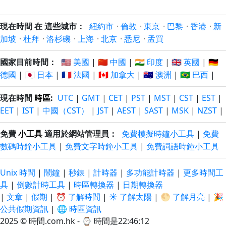
現在時間 在 這些城市：
紐約市
·
倫敦
·
東京
·
巴黎
·
香港
·
新
加坡
·
杜拜
·
洛杉磯
·
上海
·
北京
·
悉尼
·
孟買
國家目前時間：
🇺🇸 美國
|
🇨🇳 中國
|
🇮🇳 印度
|
🇬🇧 英國
|
🇩🇪
德國
|
🇯🇵 日本
|
🇫🇷 法國
|
🇨🇦 加拿大
|
🇦🇺 澳洲
|
🇧🇷 巴西
|
現在時間
時區
:
UTC
|
GMT
|
CET
|
PST
|
MST
|
CST
|
EST
|
EET
|
IST
|
中國（CST）
|
JST
|
AEST
|
SAST
|
MSK
|
NZST
|
免費
小工具
適用於網站管理員：
免費模擬時鐘小工具
|
免費
數碼時鐘小工具
|
免費文字時鐘小工具
|
免費詞語時鐘小工具
Unix 時間
|
鬧鐘
|
秒錶
|
計時器
|
多功能計時器
|
更多時間工
具
|
倒數計時工具
|
時區轉換器
|
日期轉換器
|
文章
|
假期
|
⏰ 了解時間
|
☀️ 了解太陽
|
🌕 了解月亮
|
🎉
公共假期資訊
|
🌐 時區資訊
2025 © 時間.com.hk - ⌚
時間是22:46:13